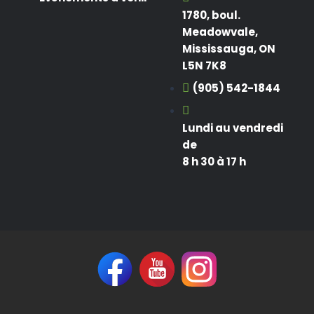
1780, boul.
Meadowvale,
Mississauga, ON
L5N 7K8
(905) 542-1844
Lundi au vendredi
de
8 h 30 à 17 h