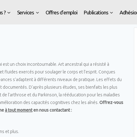
s ?
Services
Offres d’emploi
Publications
Adhésio
i est un choix incontournable. Art ancestral qui a résisté à
t fluides exercés pour soulager le corps et l’esprit. Conçues
ances s’adaptent à différents niveaux de pratique. Les effets du
nt documentés. D’après plusieurs études, ses bienfaits les plus
t de l’arthrose et du Parkinson, la rééducation pour les maladies
mélioration des capacités cognitives chez les aînés.
Offrez-vous
mme
à tout moment
en nous contactant :
ns et plus.