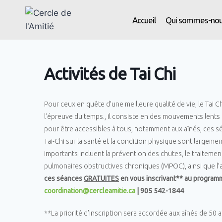
Accueil
Qui sommes-nou
Activités de Tai Chi
Pour ceux en quête d’une meilleure qualité de vie, le Tai Ch
l’épreuve du temps., il consiste en des mouvements lents e
pour être accessibles à tous, notamment aux aînés, ces sé
Tai-Chi sur la santé et la condition physique sont largeme
importants incluent la prévention des chutes, le traitemen
pulmonaires obstructives chroniques (MPOC), ainsi que l’a
ces séances
GRATUITES
en vous inscrivant** au progra
coordination@cercleamitie.ca
| 905 542-1844
**La priorité d’inscription sera accordée aux aînés de 50 a