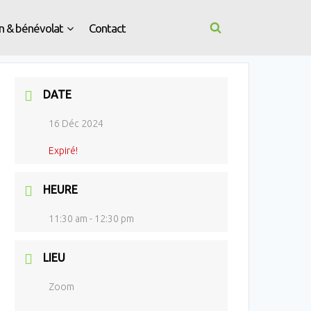
n & bénévolat
Contact
DATE
16 Déc 2024
Expiré!
HEURE
11:30 am - 12:30 pm
LIEU
Zoom