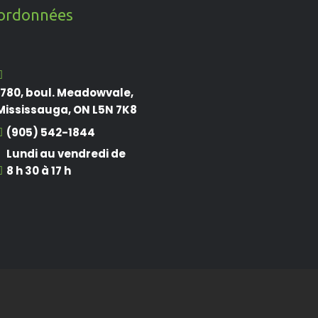
ordonnées
1780, boul. Meadowvale,
Mississauga, ON L5N 7K8
(905) 542-1844
Lundi au vendredi de
8 h 30 à 17 h