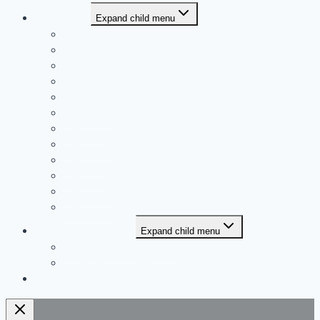
Publications
Expand child menu
Coffre à outils
Passeport du monde francophone
Portraits
L’Ami 2016
L’Ami 2017
L’Ami 2018
L’Ami 2019
L’Ami 2020
L’Ami 2021
L’Ami 2022
L’Ami 2023
L’Ami 2024
Adhésion & bénévolat
Expand child menu
Formulaire de membriété
Formulaire de bénévolat
Contact