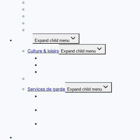
Notre histoire
Nos valeurs
Conseil d’administration
Galerie photos
Le Cercle de l’amitié dans les médias
Services
Expand child menu
Culture & loisirs
Expand child menu
Événements à venir
Activités sportives
Club du bel âge
Location de salles
Services de garde
Expand child menu
Garderie du Cercle de l’amitié située à l’école
Carrefour des Jeunes
Garderie du Cercle de l’amitié située à l’école Le
Flambeau
Garderie du Cercle de l’amitié située à Saint-
Noël-Chabanel
Offres d’emploi