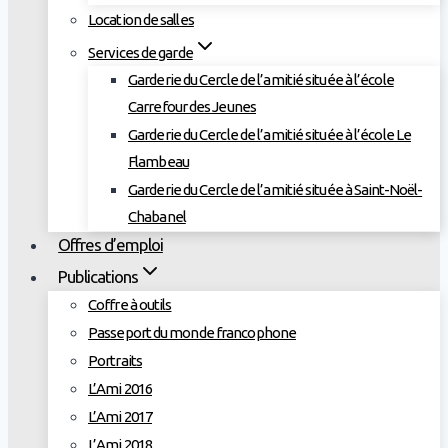
Location de salles
Services de garde
Garderie du Cercle de l’amitié située à l’école
Carrefour des Jeunes
Garderie du Cercle de l’amitié située à l’école Le
Flambeau
Garderie du Cercle de l’amitié située à Saint-Noël-
Chabanel
Offres d’emploi
Publications
Coffre à outils
Passeport du monde francophone
Portraits
L’Ami 2016
L’Ami 2017
L’Ami 2018