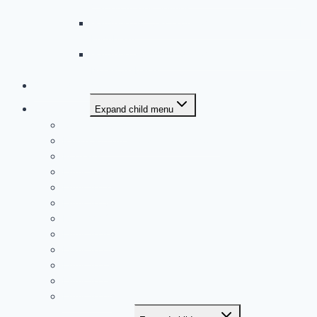
Carrefour des Jeunes
Garderie du Cercle de l’amitié située à l’école Le
Flambeau
Garderie du Cercle de l’amitié située à Saint-
Noël-Chabanel
Offres d’emploi
Publications
Expand child menu
Coffre à outils
Passeport du monde francophone
Portraits
L’Ami 2016
L’Ami 2017
L’Ami 2018
L’Ami 2019
L’Ami 2020
L’Ami 2021
L’Ami 2022
L’Ami 2023
L’Ami 2024