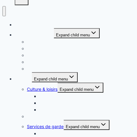
Accueil
Qui sommes-nous ?
Expand child menu
Notre histoire
Nos valeurs
Conseil d’administration
Galerie photos
Le Cercle de l’amitié dans les médias
Services
Expand child menu
Culture & loisirs
Expand child menu
Événements à venir
Activités sportives
Club du bel âge
Location de salles
Services de garde
Expand child menu
Garderie du Cercle de l’amitié située à l’école