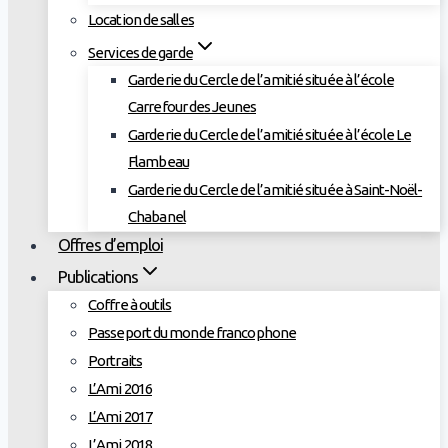
Location de salles
Services de garde
Garderie du Cercle de l’amitié située à l’école
Carrefour des Jeunes
Garderie du Cercle de l’amitié située à l’école Le
Flambeau
Garderie du Cercle de l’amitié située à Saint-Noël-
Chabanel
Offres d’emploi
Publications
Coffre à outils
Passeport du monde francophone
Portraits
L’Ami 2016
L’Ami 2017
L’Ami 2018