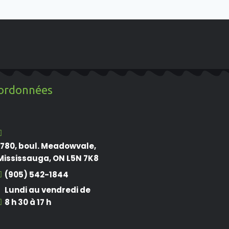
ordonnées
1780, boul. Meadowvale,
Mississauga, ON L5N 7K8
(905) 542-1844
Lundi au vendredi de
8 h 30 à 17 h